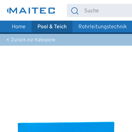
 Hauptinhalt springen
Zur Suche springen
Zur Hauptnavigation springen
Home
Pool & Teich
Rohrleitungstechnik
Zurück zur Kategorie
Bildergalerie überspringen