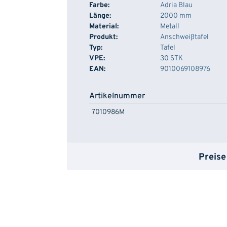
Farbe:
Adria Blau
Länge:
2000 mm
Material:
Metall
Produkt:
Anschweißtafel
Typ:
Tafel
VPE:
30 STK
EAN:
9010069108976
Artikelnummer
7010986M
Preise