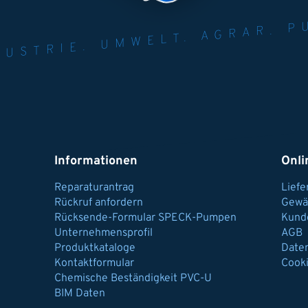
NER FÜR INDUST
AGRAR.
N U
Informationen
Onli
Reparaturantrag
Lief
Rückruf anfordern
Gewä
Rücksende-Formular SPECK-Pumpen
Kund
Unternehmensprofil
AGB
Produktkataloge
Date
Kontaktformular
Cook
Chemische Beständigkeit PVC-U
BIM Daten