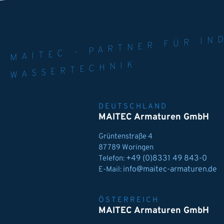
MAITEC - PART
WELT. 
MPE
WASSERTECHNIK
DEUTSCHLAND
MAITEC Armaturen GmbH
Grüntenstraße 4
87789 Woringen
+49 (0)8331 49 843-0
Telefon:
info@maitec-armaturen.de
E-Mail:
ÖSTERREICH
MAITEC Armaturen GmbH