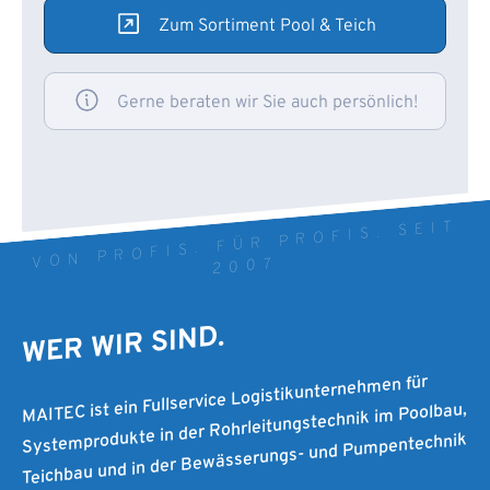
Zum Sortiment Pool & Teich
Gerne beraten wir Sie auch persönlich!
VON PROFIS. FÜR PROFIS. SEIT
2007
WER WIR SIND.
MAITEC ist ein Fullservice Logistikunternehmen für
Systemprodukte in der Rohrleitungstechnik im Poolbau,
Teichbau und in der Bewässerungs- und Pumpentechnik