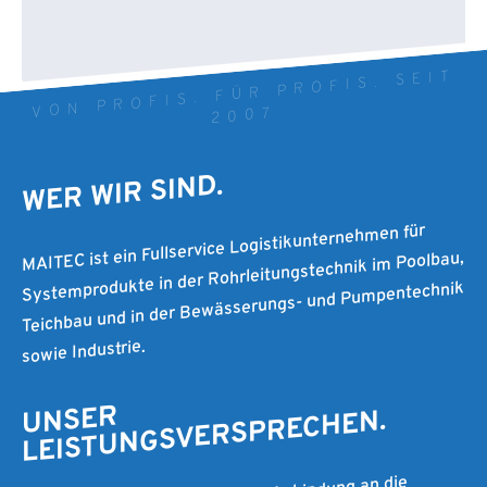
VON PROFIS. FÜR PROFIS. SEIT
2007
WER WIR SIND.
MAITEC ist ein Fullservice Logistikunternehmen für
Systemprodukte in der Rohrleitungstechnik im Poolbau,
Teichbau und in der Bewässerungs- und Pumpentechnik
sowie Industrie.
UNSER
LEISTUNGSVERSPRECHEN.