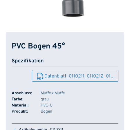
PVC Bogen 45°
Spezifikation
Datenblatt_0110211_0110212_01…
Anschluss:
Muffe x Muffe
Farbe:
grau
Material:
PVC-U
Produkt:
Bogen
Artikelnummer
Dimension
Arbeitsdruck
Lager
0110211