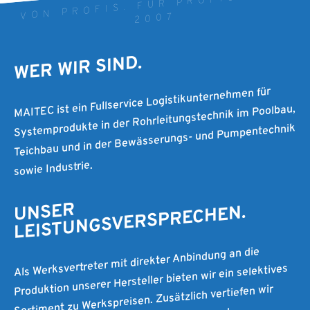
VON PROFIS. FÜR PROFIS. SEIT
2007
WER WIR SIND.
MAITEC ist ein Fullservice Logistikunternehmen für
Systemprodukte in der Rohrleitungstechnik im Poolbau,
Teichbau und in der Bewässerungs- und Pumpentechnik
sowie Industrie.
UNSER
LEISTUNGSVERSPRECHEN.
Als Werksvertreter mit direkter Anbindung an die
Produktion unserer Hersteller bieten wir ein selektives
Sortiment zu Werkspreisen. Zusätzlich vertiefen wir