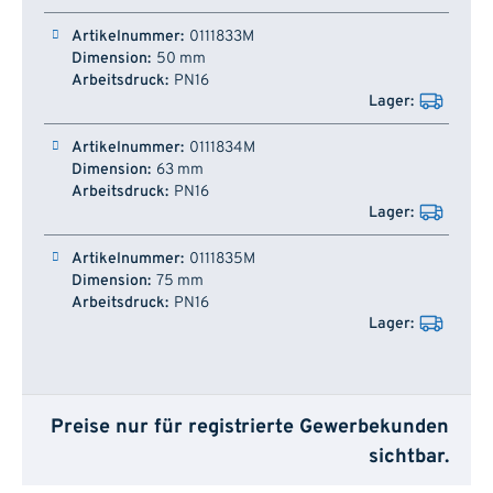
Artikelnummer
Dimension
Arbeitsdruck
Lager
0111833M
50 mm
PN16
0111834M
63 mm
PN16
0111835M
75 mm
PN16
Preise nur für registrierte Gewerbekunden
sichtbar.