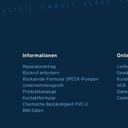
NER FÜR INDUST
AGRAR.
N U
Informationen
Onli
Reparaturantrag
Lief
Rückruf anfordern
Gewä
Rücksende-Formular SPECK-Pumpen
Kund
Unternehmensprofil
AGB
Produktkataloge
Date
Kontaktformular
Cook
Chemische Beständigkeit PVC-U
BIM Daten