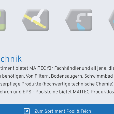
chnik
iment bietet MAITEC für Fachhändler und all jene, d
 benötigen. Von Filtern, Bodensaugern, Schwimmba
sserpflege Produkte (hochwertige technische Chemie) 
Rohren und EPS - Poolsteine bietet MAITEC Produktlö
Zum Sortiment Pool & Teich