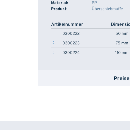
Material:
PP
Produkt:
Überschiebmuffe
Artikelnummer
Dimensi
0300222
50 mm
0300223
75 mm
0300224
110 mm
Preise