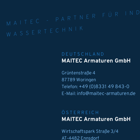
MAITEC - PART
WELT. 
MPE
WASSERTECHNIK
DEUTSCHLAND
MAITEC Armaturen GmbH
Grüntenstraße 4
87789 Woringen
+49 (0)8331 49 843-0
Telefon:
info@maitec-armaturen.de
E-Mail:
ÖSTERREICH
MAITEC Armaturen GmbH
Wirtschaftspark Straße 3/4
AT-4482 Ennsdorf