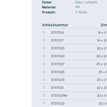
Farbe:
blau / schwarz
Material:
PP
Produkt:
T-Stück
Artikelnummer
Dim
0707016
16 x 1
0707017
16 x 3
0707020
20 x 1
0707024
20 x 3
0707027
25 x 3
0707028
25 x 
0707025
25 x 1
0707031
32 x 3
0707029M
32 x 1
0707033
32 x 