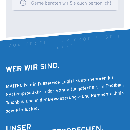
Gerne beraten wir Sie auch persönlich!
VON PROFIS. FÜR PROFIS. SEIT
2007
WER WIR SIND.
MAITEC ist ein Fullservice Logistikunternehmen für
Systemprodukte in der Rohrleitungstechnik im Poolbau,
Teichbau und in der Bewässerungs- und Pumpentechnik
sowie Industrie.
UNSER