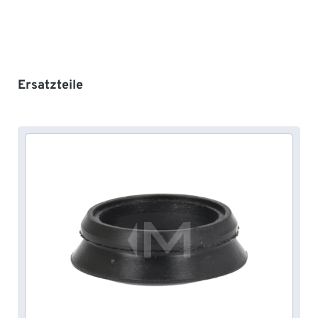
Produktgalerie überspringen
Ersatzteile