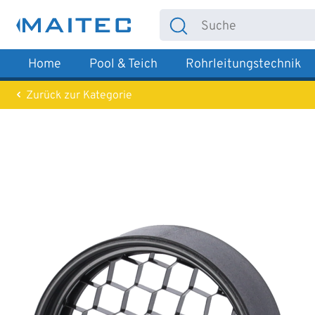
 Hauptinhalt springen
Zur Suche springen
Zur Hauptnavigation springen
Home
Pool & Teich
Rohrleitungstechnik
Zurück zur Kategorie
Bildergalerie überspringen