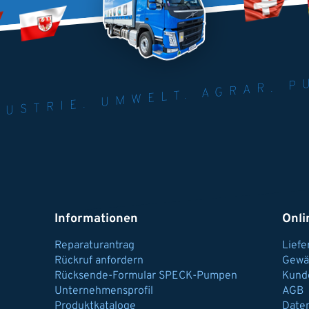
NER FÜR INDUST
AGRAR.
N U
Informationen
Onli
Reparaturantrag
Lief
Rückruf anfordern
Gewä
Rücksende-Formular SPECK-Pumpen
Kund
Unternehmensprofil
AGB
Produktkataloge
Date