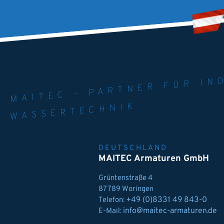
MAITEC - PART
WELT. 
MPE
WASSERTECHNIK
DEUTSCHLAND
MAITEC Armaturen GmbH
Grüntenstraße 4
87789 Woringen
+49 (0)8331 49 843-0
Telefon:
info@maitec-armaturen.de
E-Mail: