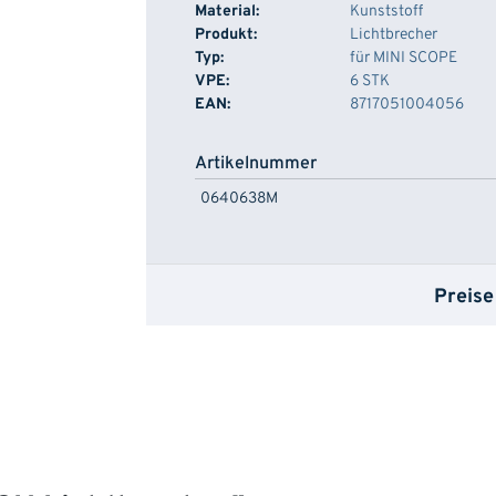
Material:
Kunststoff
Produkt:
Lichtbrecher
Typ:
für MINI SCOPE
VPE:
6 STK
EAN:
8717051004056
Artikelnummer
0640638M
Preise