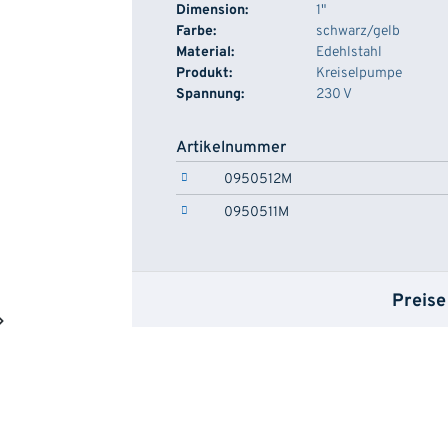
Dimension:
1"
Farbe:
schwarz/gelb
Material:
Edehlstahl
Produkt:
Kreiselpumpe
Spannung:
230 V
Artikelnummer
0950512M
0950511M
Preise