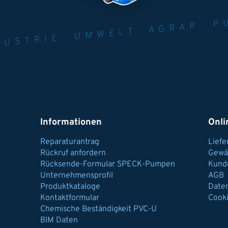
NER FÜR INDUST
AGRAR.
N U
Informationen
Onli
Reparaturantrag
Lief
Rückruf anfordern
Gewä
Rücksende-Formular SPECK-Pumpen
Kund
Unternehmensprofil
AGB
Produktkataloge
Date
Kontaktformular
Cook
Chemische Beständigkeit PVC-U
BIM Daten