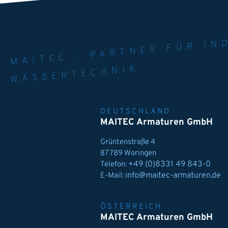
MAITEC - PART
WELT. 
MPE
WASSERTECHNIK
DEUTSCHLAND
MAITEC Armaturen GmbH
Grüntenstraße 4
87789 Woringen
+49 (0)8331 49 843-0
Telefon:
info@maitec-armaturen.de
E-Mail:
ÖSTERREICH
MAITEC Armaturen GmbH