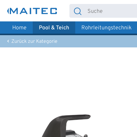
 Hauptinhalt springen
Zur Suche springen
Zur Hauptnavigation springen
Home
Pool & Teich
Rohrleitungstechnik
Zurück zur Kategorie
Bildergalerie überspringen