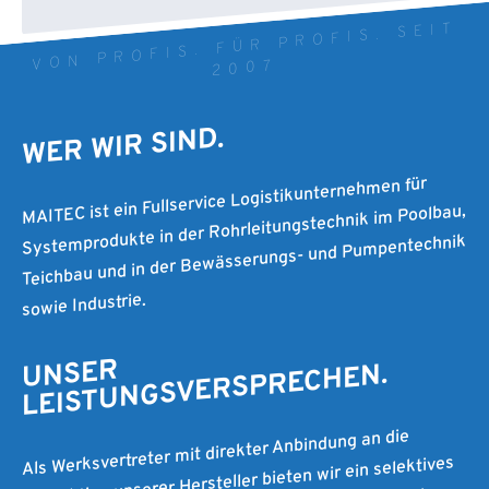
VON PROFIS. FÜR PROFIS. SEIT
2007
WER WIR SIND.
MAITEC ist ein Fullservice Logistikunternehmen für
Systemprodukte in der Rohrleitungstechnik im Poolbau,
Teichbau und in der Bewässerungs- und Pumpentechnik
sowie Industrie.
UNSER
LEISTUNGSVERSPRECHEN.
Als Werksvertreter mit direkter Anbindung an die
Produktion unserer Hersteller bieten wir ein selektives