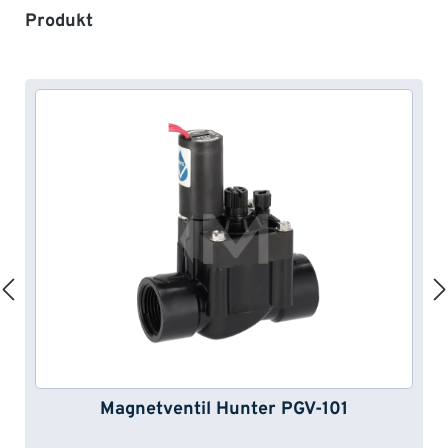
Produktgalerie überspringen
Produkt
Magnetventil Hunter PGV-101