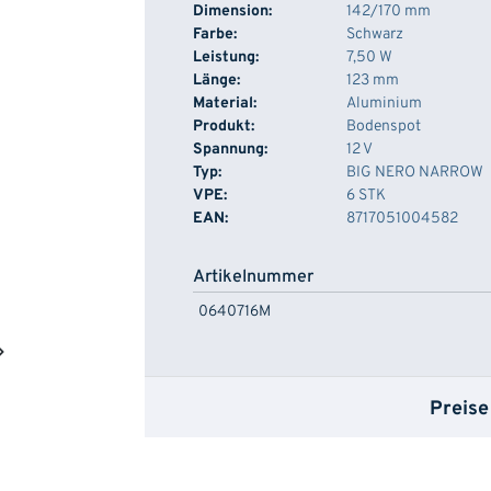
Dimension:
142/170 mm
Farbe:
Schwarz
Leistung:
7,50 W
Länge:
123 mm
Material:
Aluminium
Produkt:
Bodenspot
Spannung:
12 V
Typ:
BIG NERO NARROW
VPE:
6 STK
EAN:
8717051004582
Artikelnummer
0640716M
Preise