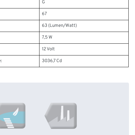
G
67
63 (Lumen/Watt)
7,5 W
12 Volt
:
3036,7 Cd