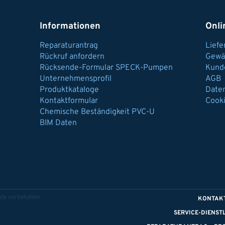
Informationen
Onli
Reparaturantrag
Lief
Rückruf anfordern
Gewä
Rücksende-Formular SPECK-Pumpen
Kund
Unternehmensprofil
AGB
Produktkataloge
Date
Kontaktformular
Cook
Chemische Beständigkeit PVC-U
BIM Daten
te vorbehalten
KONTAK
SERVICE-DIENST