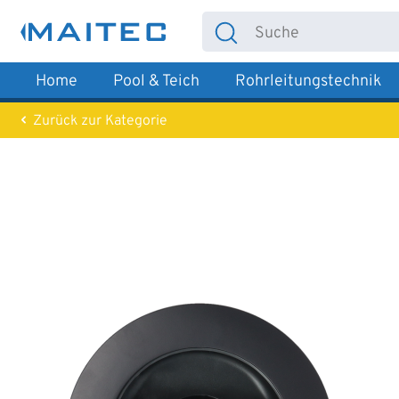
 Hauptinhalt springen
Zur Suche springen
Zur Hauptnavigation springen
Home
Pool & Teich
Rohrleitungstechnik
Zurück zur Kategorie
Bildergalerie überspringen