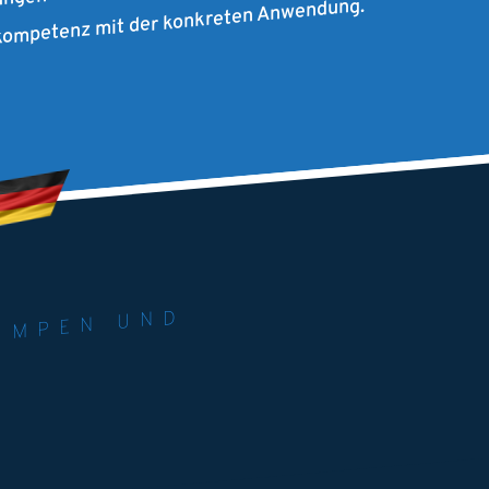
rkompetenz mit der konkreten Anwendung.
RIE. U
M
 PU
ND