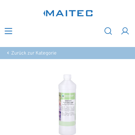
Zum Hauptinhalt springen
Zurück zur Kategorie
Bildergalerie überspringen