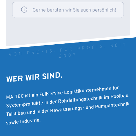
Gerne beraten wir Sie auch persönlich!
VON PROFIS. FÜR PROFIS. SEIT
2007
WER WIR SIND.
MAITEC ist ein Fullservice Logistikunternehmen für
Systemprodukte in der Rohrleitungstechnik im Poolbau,
Teichbau und in der Bewässerungs- und Pumpentechnik
sowie Industrie.