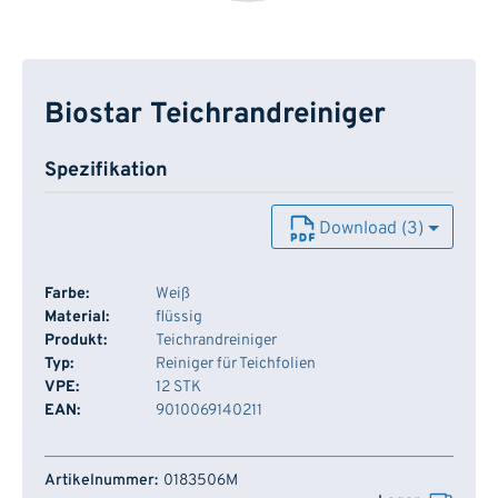
Biostar Teichrandreiniger
Spezifikation
Download (3)
Farbe:
Weiß
Material:
flüssig
Produkt:
Teichrandreiniger
Typ:
Reiniger für Teichfolien
VPE:
12 STK
EAN:
9010069140211
Artikelnummer
Lager
0183506M