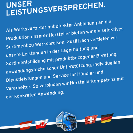
UNSER
LEISTUNGSVERSPRECHEN.
Als Werksvertreter mit direkter Anbindung an die
Produktion unserer Hersteller bieten wir ein selektives
Sortiment zu Werkspreisen. Zusätzlich vertiefen wir
unsere Leistungen in der Lagerhaltung und
Sortimentsbildung mit produktbezogener Beratung,
anwendungstechnischer Unterstützung, individuellen
Dienstleistungen und Service für Händler und
Verarbeiter. So verbinden wir Herstellerkompetenz mit
der konkreten Anwendung.