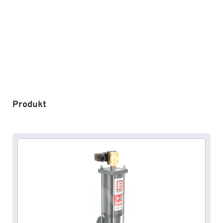
Produktgalerie überspringen
Produkt