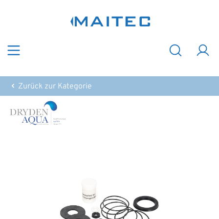
Zum Hauptinhalt springen
Zurück zur Kategorie
Bildergalerie überspringen