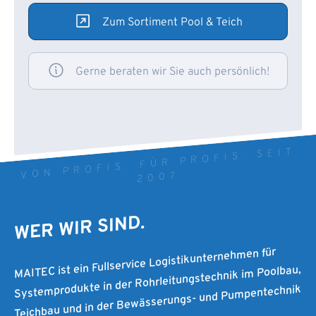
Zum Sortiment Pool & Teich
Gerne beraten wir Sie auch persönlich!
VON PROFIS. FÜR PROFIS. SEIT
2007
WER WIR SIND.
MAITEC ist ein Fullservice Logistikunternehmen für
Systemprodukte in der Rohrleitungstechnik im Poolbau,
Teichbau und in der Bewässerungs- und Pumpentechnik