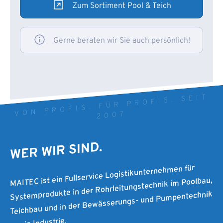
Zum Sortiment Pool & Teich
Gerne beraten wir Sie auch persönlich!
VON PROFIS. FÜR PROFIS. SEIT
2007
WER WIR SIND.
MAITEC ist ein Fullservice Logistikunternehmen für
Systemprodukte in der Rohrleitungstechnik im Poolbau,
Teichbau und in der Bewässerungs- und Pumpentechnik