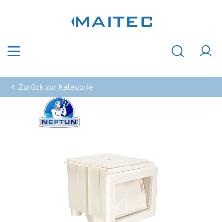
Zum Hauptinhalt springen
Zurück zur Kategorie
Bildergalerie überspringen