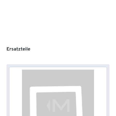
Produktgalerie überspringen
Ersatzteile