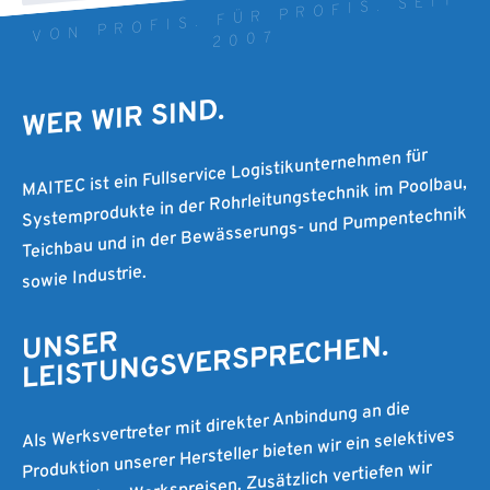
VON PROFIS. FÜR PROFIS. SEIT
2007
WER WIR SIND.
MAITEC ist ein Fullservice Logistikunternehmen für
Systemprodukte in der Rohrleitungstechnik im Poolbau,
Teichbau und in der Bewässerungs- und Pumpentechnik
sowie Industrie.
UNSER
LEISTUNGSVERSPRECHEN.
Als Werksvertreter mit direkter Anbindung an die
Produktion unserer Hersteller bieten wir ein selektives
Sortiment zu Werkspreisen. Zusätzlich vertiefen wir