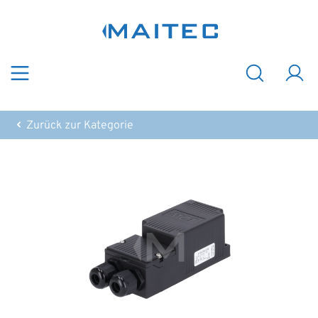
Zum Hauptinhalt springen
Zurück zur Kategorie
Bildergalerie überspringen