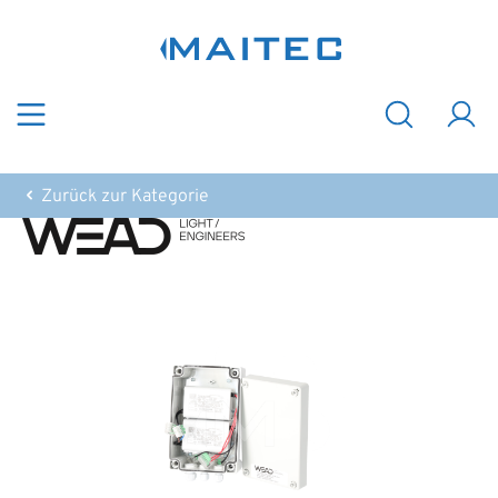
Zum Hauptinhalt springen
Zurück zur Kategorie
Bildergalerie überspringen