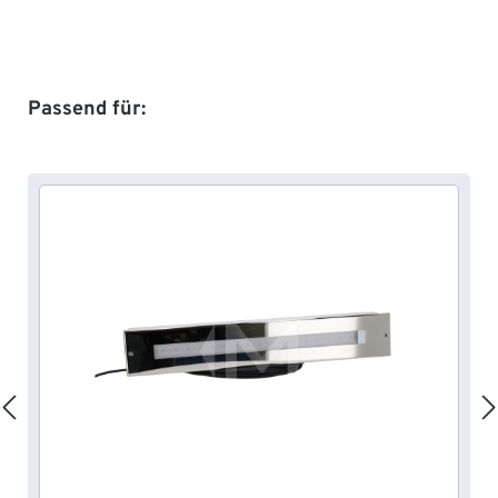
Produktgalerie überspringen
Passend für: