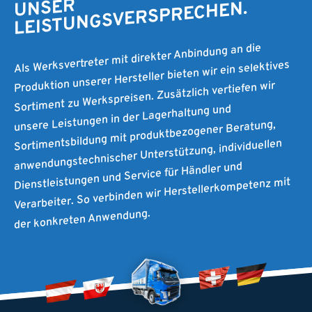
UNSER
LEISTUNGSVERSPRECHEN.
Als Werksvertreter mit direkter Anbindung an die
Produktion unserer Hersteller bieten wir ein selektives
Sortiment zu Werkspreisen. Zusätzlich vertiefen wir
unsere Leistungen in der Lagerhaltung und
Sortimentsbildung mit produktbezogener Beratung,
anwendungstechnischer Unterstützung, individuellen
Dienstleistungen und Service für Händler und
Verarbeiter. So verbinden wir Herstellerkompetenz mit
der konkreten Anwendung.