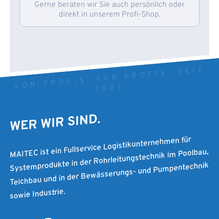
Gerne beraten wir Sie auch persönlich oder
direkt in unserem Profi-Shop.
VON PROFIS. FÜR PROFIS. SEIT
2007
WER WIR SIND.
MAITEC ist ein Fullservice Logistikunternehmen für
Systemprodukte in der Rohrleitungstechnik im Poolbau,
Teichbau und in der Bewässerungs- und Pumpentechnik
sowie Industrie.