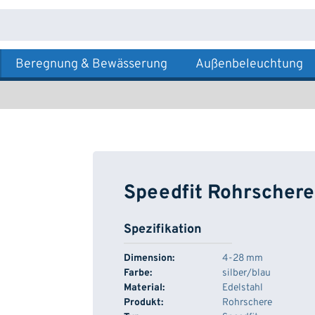
Beregnung & Bewässerung
Außenbeleuchtung
Speedfit Rohrschere
Spezifikation
Dimension:
4-28 mm
Farbe:
silber/blau
Material:
Edelstahl
Produkt:
Rohrschere