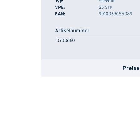
Typ:
Speedfit
VPE:
25 STK
EAN:
9010069055089
Artikelnummer
0700660
Preise