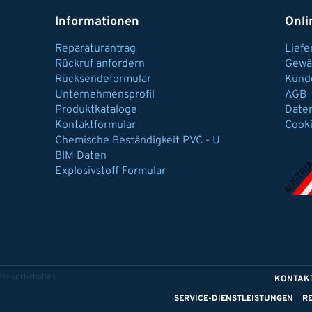
Informationen
Onli
Reparaturantrag
Lief
Rückruf anfordern
Gewä
Rücksendeformular
Kund
Unternehmensprofil
AGB
Produktkataloge
Date
Kontaktformular
Cook
Chemische Beständigkeit PVC - U
BIM Daten
Explosivstoff Formular
te vorbehalten
KONTAK
SERVICE-DIENSTLEISTUNGEN
R