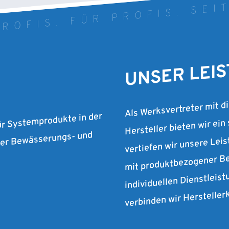
ROFIS. FÜR PROFIS. SEI
UNSER LEI
Als Werksvertreter mit d
Hersteller bieten wir ein
ür Systemprodukte in der
vertiefen wir unsere Lei
 der Bewässerungs- und
mit produktbezogener Be
individuellen Dienstleist
verbinden wir Herstelle