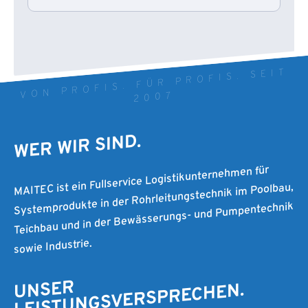
VON PROFIS. FÜR PROFIS. SEIT
2007
WER WIR SIND.
MAITEC ist ein Fullservice Logistikunternehmen für
Systemprodukte in der Rohrleitungstechnik im Poolbau,
Teichbau und in der Bewässerungs- und Pumpentechnik
sowie Industrie.
UNSER
LEISTUNGSVERSPRECHEN.