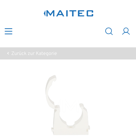
Zum Hauptinhalt springen
Zurück zur Kategorie
Bildergalerie überspringen