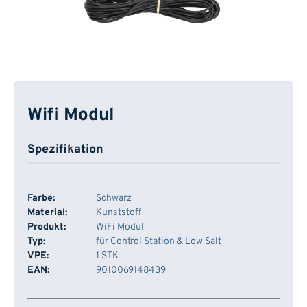
Wifi Modul
Spezifikation
Farbe:
Schwarz
Material:
Kunststoff
Produkt:
WiFi Modul
Typ:
für Control Station & Low Salt
VPE:
1 STK
EAN:
9010069148439
Artikelnummer
Lager