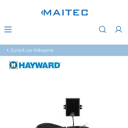
Zum Hauptinhalt springen
Zurück zur Kategorie
Bildergalerie überspringen