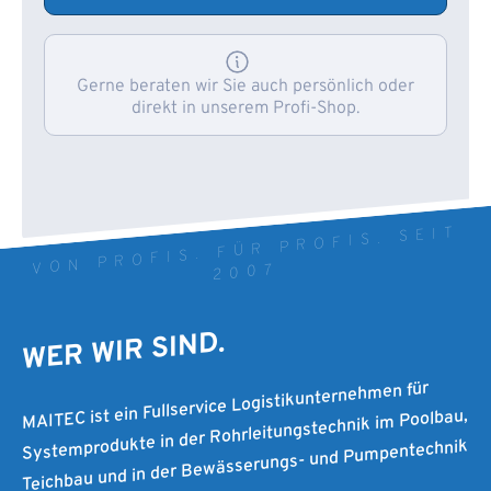
Gerne beraten wir Sie auch persönlich oder
direkt in unserem Profi-Shop.
VON PROFIS. FÜR PROFIS. SEIT
2007
WER WIR SIND.
MAITEC ist ein Fullservice Logistikunternehmen für
Systemprodukte in der Rohrleitungstechnik im Poolbau,
Teichbau und in der Bewässerungs- und Pumpentechnik