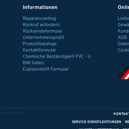
Informationen
Onli
Reparaturantrag
Lief
Rückruf anfordern
Gewä
Rücksendeformular
Kund
Unternehmensprofil
AGB
Produktkataloge
Date
Kontaktformular
Cook
Chemische Beständigkeit PVC - U
BIM Daten
Explosivstoff Formular
te vorbehalten
KONTAK
SERVICE-DIENSTLEISTUNGEN
R