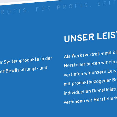
ROFIS. FÜR PROFIS. SEI
UNSER LEI
Als Werksvertreter mit d
Hersteller bieten wir ein
ür Systemprodukte in der
vertiefen wir unsere Lei
 der Bewässerungs- und
mit produktbezogener Be
individuellen Dienstleist
verbinden wir Herstelle