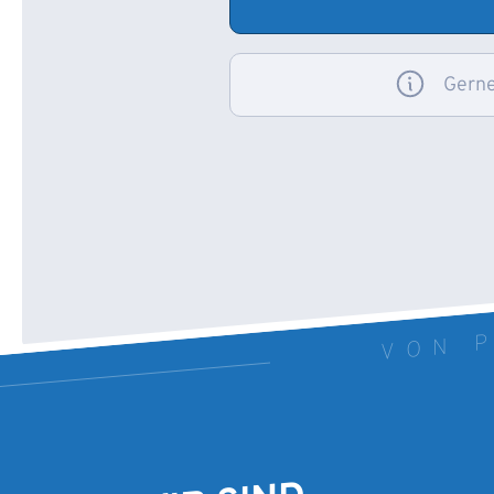
Gerne
VON P