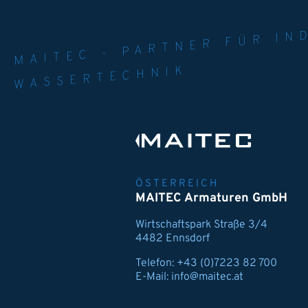
MAITEC - PART
WELT. 
MPE
WASSERTECHNIK
ÖSTERREICH
MAITEC Armaturen GmbH
Wirtschaftspark Straße 3/4
4482 Ennsdorf
Telefon:
+43 (0)7223 82 700
E-Mail:
info@maitec.at