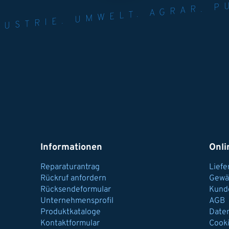
NER FÜR INDUST
AGRAR.
N U
Informationen
Onli
Reparaturantrag
Lief
Rückruf anfordern
Gewä
Rücksendeformular
Kund
Unternehmensprofil
AGB
Produktkataloge
Date
Kontaktformular
Cook