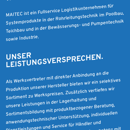
MAITEC ist ein Fullservice Logistikunternehmen für
Systemprodukte in der Rohrleitungstechnik im Poolbau,
Teichbau und in der Bewässerungs- und Pumpentechnik
sowie Industrie.
UNSER
LEISTUNGSVERSPRECHEN.
Als Werksvertreter mit direkter Anbindung an die
Produktion unserer Hersteller bieten wir ein selektives
Sortiment zu Werkspreisen. Zusätzlich vertiefen wir
unsere Leistungen in der Lagerhaltung und
Sortimentsbildung mit produktbezogener Beratung,
anwendungstechnischer Unterstützung, individuellen
Dienstleistungen und Service für Händler und