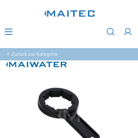
Zum Hauptinhalt springen
Zurück zur Kategorie
Bildergalerie überspringen