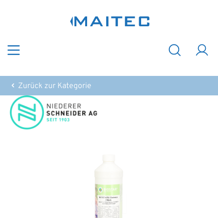
Zum Hauptinhalt springen
Zurück zur Kategorie
Bildergalerie überspringen