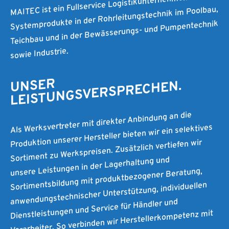
MAITEC ist ein Fullservice Logistikunternehmen für
Systemprodukte in der Rohrleitungstechnik im Poolbau,
Teichbau und in der Bewässerungs- und Pumpentechnik
sowie Industrie.
UNSER
LEISTUNGSVERSPRECHEN.
Als Werksvertreter mit direkter Anbindung an die
Produktion unserer Hersteller bieten wir ein selektives
Sortiment zu Werkspreisen. Zusätzlich vertiefen wir
unsere Leistungen in der Lagerhaltung und
Sortimentsbildung mit produktbezogener Beratung,
anwendungstechnischer Unterstützung, individuellen
Dienstleistungen und Service für Händler und
Verarbeiter. So verbinden wir Herstellerkompetenz mit