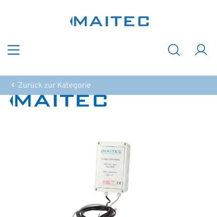
Zum Hauptinhalt springen
Zurück zur Kategorie
Bildergalerie überspringen