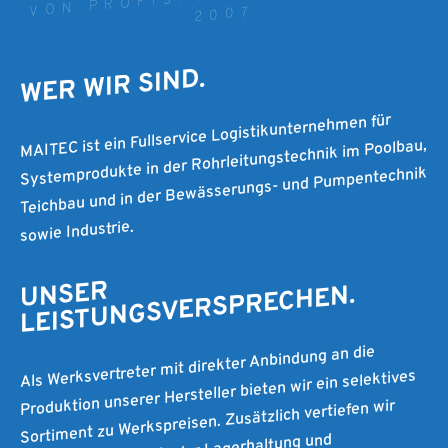
2007
WER WIR SIND.
MAITEC ist ein Fullservice Logistikunternehmen für
Systemprodukte in der Rohrleitungstechnik im Poolbau,
Teichbau und in der Bewässerungs- und Pumpentechnik
sowie Industrie.
UNSER
LEISTUNGSVERSPRECHEN.
Als Werksvertreter mit direkter Anbindung an die
Produktion unserer Hersteller bieten wir ein selektives
Sortiment zu Werkspreisen. Zusätzlich vertiefen wir