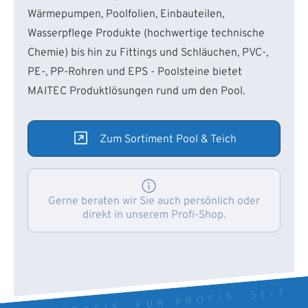
Wärmepumpen, Poolfolien, Einbauteilen,
Wasserpflege Produkte (hochwertige technische
Chemie) bis hin zu Fittings und Schläuchen, PVC-,
PE-, PP-Rohren und EPS - Poolsteine bietet
MAITEC Produktlösungen rund um den Pool.
Zum Sortiment Pool & Teich
Gerne beraten wir Sie auch persönlich oder
direkt in unserem Profi-Shop.
VON PROFIS. FÜR PROFIS. SEIT