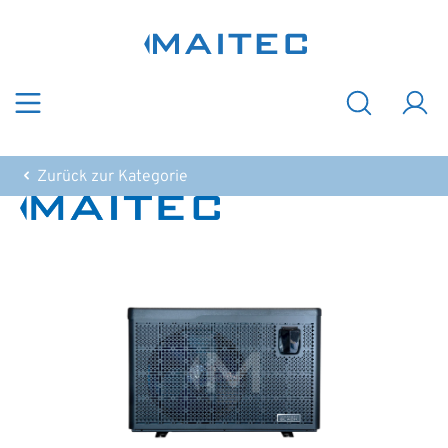
Zum Hauptinhalt springen
Zurück zur Kategorie
Bildergalerie überspringen