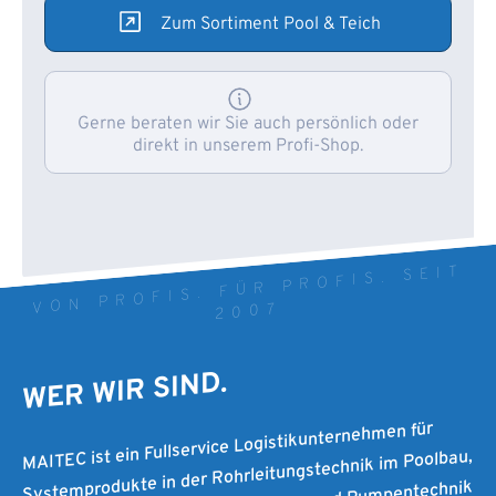
Zum Sortiment Pool & Teich
Gerne beraten wir Sie auch persönlich oder
direkt in unserem Profi-Shop.
VON PROFIS. FÜR PROFIS. SEIT
2007
WER WIR SIND.
MAITEC ist ein Fullservice Logistikunternehmen für
Systemprodukte in der Rohrleitungstechnik im Poolbau,