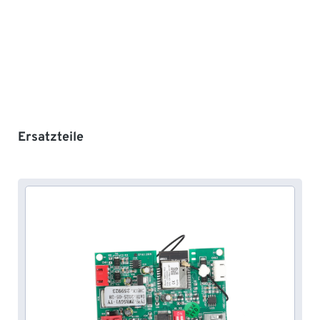
Produktgalerie überspringen
Ersatzteile