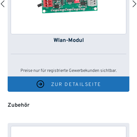
Wlan-Modul
Preise nur für registrierte Gewerbekunden sichtbar.
ZUR DETAILSEITE
Produktgalerie überspringen
Zubehör