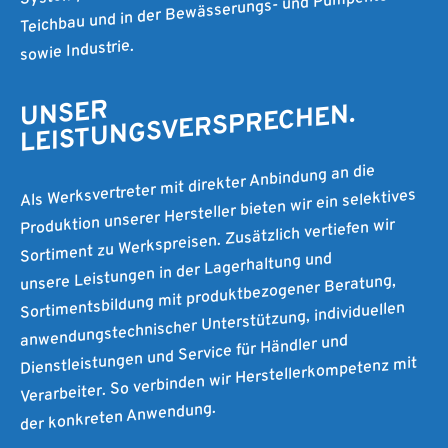
Teichbau und in der Bewässerungs- und Pumpentechnik
sowie Industrie.
UNSER
LEISTUNGSVERSPRECHEN.
Als Werksvertreter mit direkter Anbindung an die
Produktion unserer Hersteller bieten wir ein selektives
Sortiment zu Werkspreisen. Zusätzlich vertiefen wir
unsere Leistungen in der Lagerhaltung und
Sortimentsbildung mit produktbezogener Beratung,
anwendungstechnischer Unterstützung, individuellen
Dienstleistungen und Service für Händler und
Verarbeiter. So verbinden wir Herstellerkompetenz mit
der konkreten Anwendung.