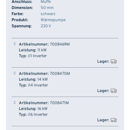
Anschluss:
Muffe
Dimension:
50 mm
Farbe:
schwarz
Produkt:
Wärmepumpe
Spannung:
230 V
Artikelnummer
Leistung
Typ
Lager
7008469M
11 kW
i11 Inverter
7008470M
14 kW
i14 Inverter
7008471M
16 kW
i16 Inverter