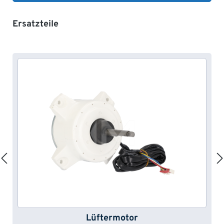
Produktgalerie überspringen
Ersatzteile
Lüftermotor