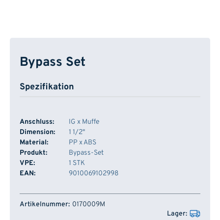
Bypass Set
Spezifikation
Anschluss:
IG x Muffe
Dimension:
1 1/2"
Material:
PP x ABS
Produkt:
Bypass-Set
VPE:
1 STK
EAN:
9010069102998
Artikelnummer
Lager
0170009M