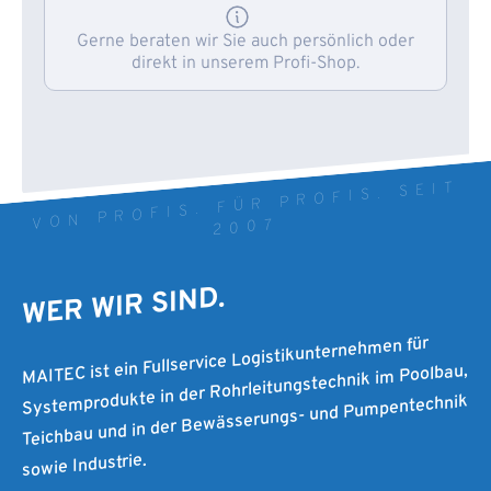
Gerne beraten wir Sie auch persönlich oder
direkt in unserem Profi-Shop.
VON PROFIS. FÜR PROFIS. SEIT
2007
WER WIR SIND.
MAITEC ist ein Fullservice Logistikunternehmen für
Systemprodukte in der Rohrleitungstechnik im Poolbau,
Teichbau und in der Bewässerungs- und Pumpentechnik
sowie Industrie.