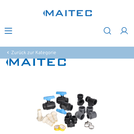
Zum Hauptinhalt springen
Zurück zur Kategorie
Bildergalerie überspringen