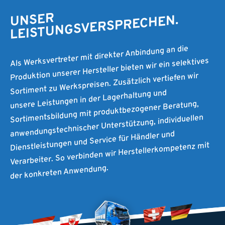
UNSER
LEISTUNGSVERSPRECHEN.
Als Werksvertreter mit direkter Anbindung an die
Produktion unserer Hersteller bieten wir ein selektives
Sortiment zu Werkspreisen. Zusätzlich vertiefen wir
unsere Leistungen in der Lagerhaltung und
Sortimentsbildung mit produktbezogener Beratung,
anwendungstechnischer Unterstützung, individuellen
Dienstleistungen und Service für Händler und
Verarbeiter. So verbinden wir Herstellerkompetenz mit
der konkreten Anwendung.