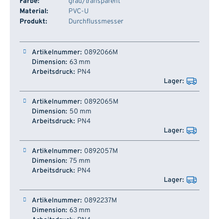
Farbe:
grau/transparent
Material:
PVC-U
Produkt:
Durchflussmesser
Artikelnummer
Dimension
Arbeitsdruck
Lager
0892066M
63 mm
PN4
0892065M
50 mm
PN4
0892057M
75 mm
PN4
0892237M
63 mm