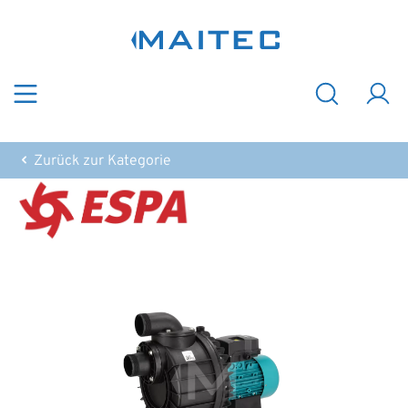
Zum Hauptinhalt springen
Zurück zur Kategorie
Bildergalerie überspringen