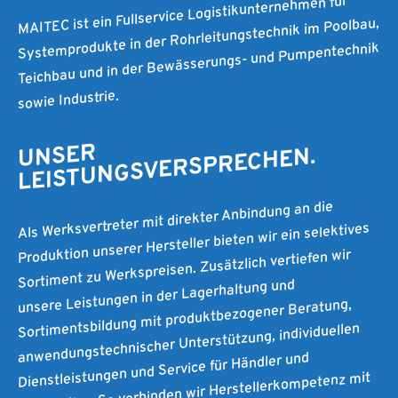
MAITEC ist ein Fullservice Logistikunternehmen für
Systemprodukte in der Rohrleitungstechnik im Poolbau,
Teichbau und in der Bewässerungs- und Pumpentechnik
sowie Industrie.
UNSER
LEISTUNGSVERSPRECHEN.
Als Werksvertreter mit direkter Anbindung an die
Produktion unserer Hersteller bieten wir ein selektives
Sortiment zu Werkspreisen. Zusätzlich vertiefen wir
unsere Leistungen in der Lagerhaltung und
Sortimentsbildung mit produktbezogener Beratung,
anwendungstechnischer Unterstützung, individuellen
Dienstleistungen und Service für Händler und
Verarbeiter. So verbinden wir Herstellerkompetenz mit