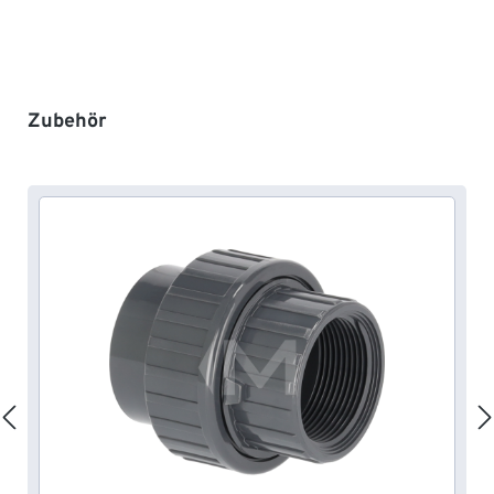
Produktgalerie überspringen
Zubehör