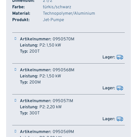
Dimension:
2 1/2"
Farbe:
türkis/schwarz
Material:
Technopolymer/Aluminium
Produkt:
Jet-Pumpe
Artikelnummer
Leistung
Typ
Lager
0950570M
P2: 1,50 kW
200T
0950568M
P2: 1,50 kW
200M
0950571M
P2: 2,20 kW
300T
0950569M