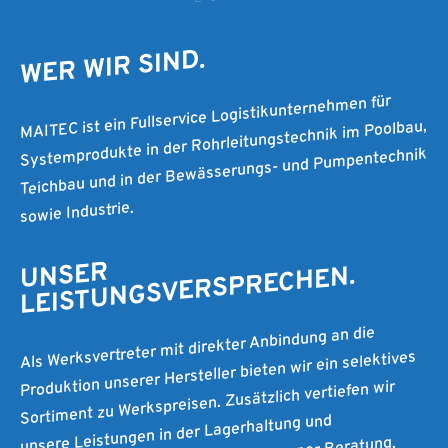
WER WIR SIND.
MAITEC ist ein Fullservice Logistikunternehmen für
Systemprodukte in der Rohrleitungstechnik im Poolbau,
Teichbau und in der Bewässerungs- und Pumpentechnik
sowie Industrie.
UNSER
LEISTUNGSVERSPRECHEN.
Als Werksvertreter mit direkter Anbindung an die
Produktion unserer Hersteller bieten wir ein selektives
Sortiment zu Werkspreisen. Zusätzlich vertiefen wir
unsere Leistungen in der Lagerhaltung und