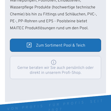
Wärmepumpen, Poolfolien, Einbauteilen,
Wasserpflege Produkte (hochwertige technische
Chemie) bis hin zu Fittings und Schläuchen, PVC-,
PE-, PP-Rohren und EPS - Poolsteine bietet
MAITEC Produktlösungen rund um den Pool.
Zum Sortiment Pool & Teich
Gerne beraten wir Sie auch persönlich oder
direkt in unserem Profi-Shop.
VON PROFIS. FÜR PROFIS. SEIT
2007