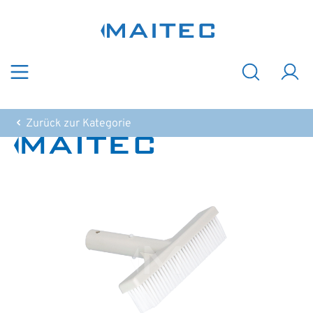
Zum Hauptinhalt springen
Zurück zur Kategorie
Bildergalerie überspringen