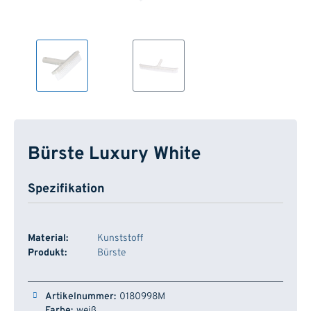
Bürste Luxury White
Spezifikation
Material:
Kunststoff
Produkt:
Bürste
Artikelnummer
Farbe
Länge
Lager
0180998M
weiß