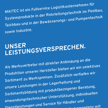
MAITEC ist ein Fullservice Logistikunternehmen für
Systemprodukte in der Rohrleitungstechnik im Poolbau,
Teichbau und in der Bewässerungs- und Pumpentechnik
sowie Industrie.
UNSER
LEISTUNGSVERSPRECHEN.
Als Werksvertreter mit direkter Anbindung an die
Produktion unserer Hersteller bieten wir ein selektives
Sortiment zu Werkspreisen. Zusätzlich vertiefen wir
unsere Leistungen in der Lagerhaltung und
Sortimentsbildung mit produktbezogener Beratung,
anwendungstechnischer Unterstützung, individuellen
Dienstleistungen und Service für Händler und