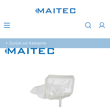
Zum Hauptinhalt springen
Zurück zur Kategorie
Bildergalerie überspringen