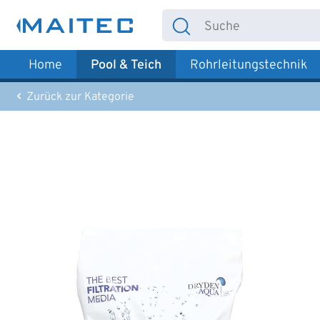
 Hauptinhalt springen
Zur Suche springen
Zur Hauptnavigation springen
Home
Pool & Teich
Rohrleitungstechnik
Zurück zur Kategorie
Bildergalerie überspringen