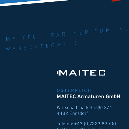
MAITEC - PART
WELT. 
MPE
WASSERTECHNIK
ÖSTERREICH
MAITEC Armaturen GmbH
Wirtschaftspark Straße 3/4
4482 Ennsdorf
Telefon:
+43 (0)7223 82 700