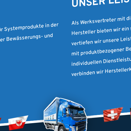
Als Werksvertreter mit d
Hersteller bieten wir ein
ür Systemprodukte in der
vertiefen wir unsere Lei
 der Bewässerungs- und
mit produktbezogener Be
individuellen Dienstleist
verbinden wir Herstelle