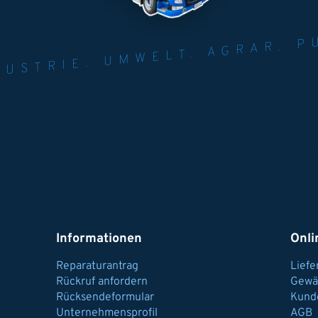
NER FÜR INDUST
AGRAR.
N U
Informationen
Onli
Reparaturantrag
Lief
Rückruf anfordern
Gewä
Rücksendeformular
Kund
Unternehmensprofil
AGB