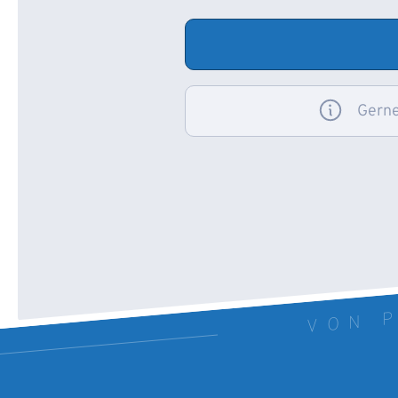
Gerne
VON P