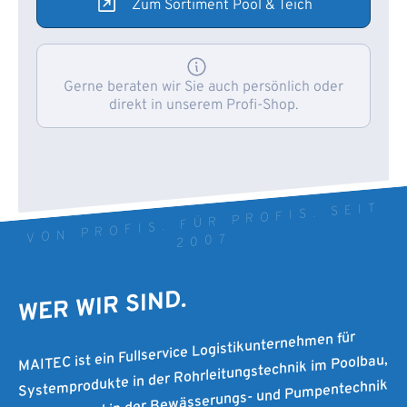
Zum Sortiment Pool & Teich
Gerne beraten wir Sie auch persönlich oder
direkt in unserem Profi-Shop.
VON PROFIS. FÜR PROFIS. SEIT
2007
WER WIR SIND.
MAITEC ist ein Fullservice Logistikunternehmen für
Systemprodukte in der Rohrleitungstechnik im Poolbau,
Teichbau und in der Bewässerungs- und Pumpentechnik