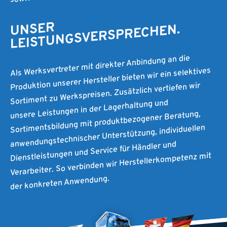
UNSER
LEISTUNGSVERSPRECHEN.
Als Werksvertreter mit direkter Anbindung an die
Produktion unserer Hersteller bieten wir ein selektives
Sortiment zu Werkspreisen. Zusätzlich vertiefen wir
unsere Leistungen in der Lagerhaltung und
Sortimentsbildung mit produktbezogener Beratung,
anwendungstechnischer Unterstützung, individuellen
Dienstleistungen und Service für Händler und
Verarbeiter. So verbinden wir Herstellerkompetenz mit
der konkreten Anwendung.