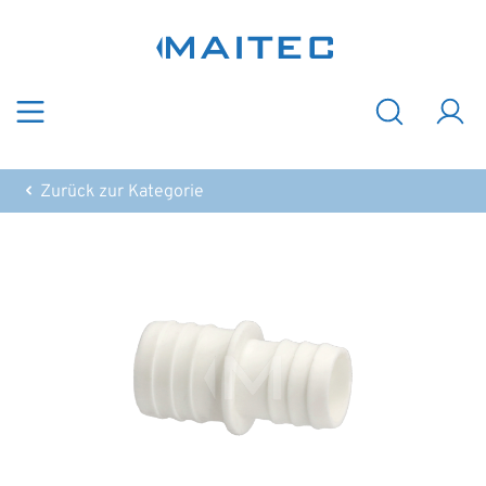
Zum Hauptinhalt springen
Zurück zur Kategorie
Bildergalerie überspringen