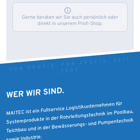
Gerne beraten wir Sie auch persönlich oder
direkt in unserem Profi-Shop.
VON PROFIS. FÜR PROFIS. SEIT
2007
WER WIR SIND.
MAITEC ist ein Fullservice Logistikunternehmen für
Systemprodukte in der Rohrleitungstechnik im Poolbau,
Teichbau und in der Bewässerungs- und Pumpentechnik
sowie Industrie.