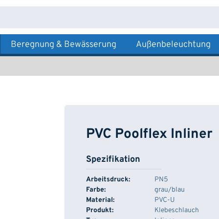
Beregnung & Bewässerung
Außenbeleuchtung
PVC Poolflex Inliner
Spezifikation
Arbeitsdruck:
PN5
Farbe:
grau/blau
Material:
PVC-U
Produkt:
Klebeschlauch