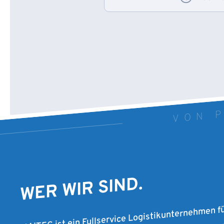
VON P
WER WIR SIND.
MAITEC ist ein Fullservice Logistikunternehmen f