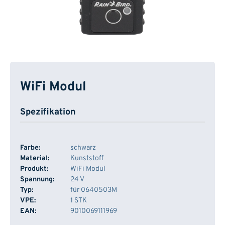
WiFi Modul
Spezifikation
Farbe:
schwarz
Material:
Kunststoff
Produkt:
WiFi Modul
Spannung:
24 V
Typ:
für 0640503M
VPE:
1 STK
EAN:
9010069111969