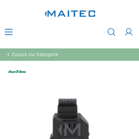
Zum Hauptinhalt springen
Zurück zur Kategorie
Bildergalerie überspringen