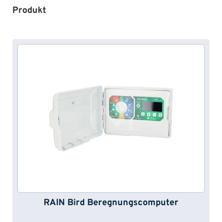
Produktgalerie überspringen
Produkt
RAIN Bird Beregnungscomputer