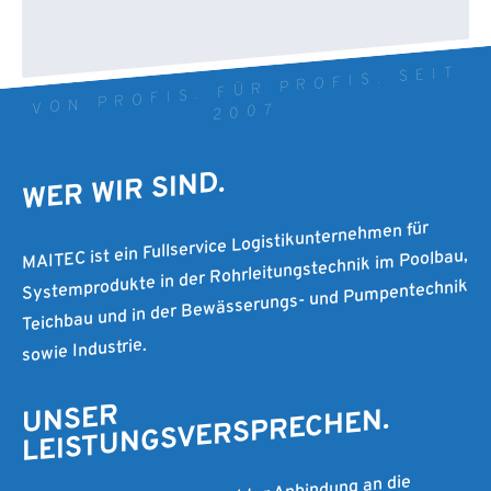
VON PROFIS. FÜR PROFIS. SEIT
2007
WER WIR SIND.
MAITEC ist ein Fullservice Logistikunternehmen für
Systemprodukte in der Rohrleitungstechnik im Poolbau,
Teichbau und in der Bewässerungs- und Pumpentechnik
sowie Industrie.
UNSER
LEISTUNGSVERSPRECHEN.