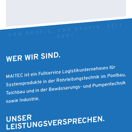
VON PROFIS. FÜR PROFIS. SEIT
2007
WER WIR SIND.
MAITEC ist ein Fullservice Logistikunternehmen für
Systemprodukte in der Rohrleitungstechnik im Poolbau,
Teichbau und in der Bewässerungs- und Pumpentechnik
sowie Industrie.
UNSER
LEISTUNGSVERSPRECHEN.