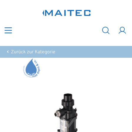
Zum Hauptinhalt springen
Zurück zur Kategorie
Bildergalerie überspringen