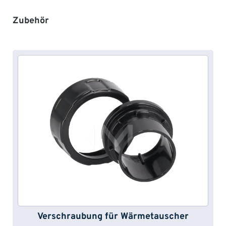
Produktgalerie überspringen
Zubehör
Verschraubung für Wärmetauscher