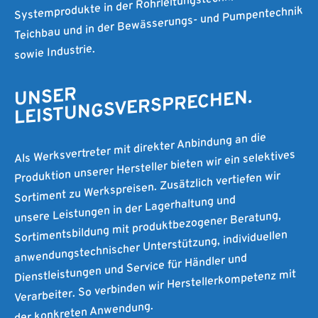
Systemprodukte in der Rohrleitungstechnik im Poolbau,
Teichbau und in der Bewässerungs- und Pumpentechnik
sowie Industrie.
UNSER
LEISTUNGSVERSPRECHEN.
Als Werksvertreter mit direkter Anbindung an die
Produktion unserer Hersteller bieten wir ein selektives
Sortiment zu Werkspreisen. Zusätzlich vertiefen wir
unsere Leistungen in der Lagerhaltung und
Sortimentsbildung mit produktbezogener Beratung,
anwendungstechnischer Unterstützung, individuellen
Dienstleistungen und Service für Händler und
Verarbeiter. So verbinden wir Herstellerkompetenz mit
der konkreten Anwendung.