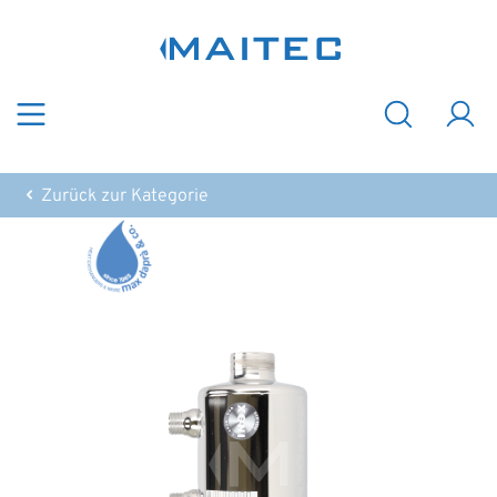
Zum Hauptinhalt springen
Zurück zur Kategorie
Bildergalerie überspringen