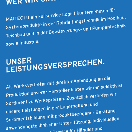
WER WIR SIND.
MAITEC ist ein Fullservice Logistikunternehmen für
Systemprodukte in der Rohrleitungstechnik im Poolbau,
Teichbau und in der Bewässerungs- und Pumpentechnik
sowie Industrie.
UNSER
LEISTUNGSVERSPRECHEN.
Als Werksvertreter mit direkter Anbindung an die
Produktion unserer Hersteller bieten wir ein selektives
Sortiment zu Werkspreisen. Zusätzlich vertiefen wir
unsere Leistungen in der Lagerhaltung und
Sortimentsbildung mit produktbezogener Beratung,
anwendungstechnischer Unterstützung, individuellen