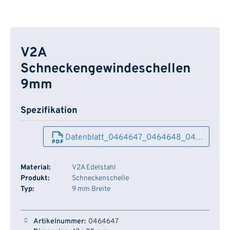
V2A
Schneckengewindeschellen
9mm
Spezifikation
Datenblatt_0464647_0464648_04…
Material:
V2A Edelstahl
Produkt:
Schneckenschelle
Typ:
9 mm Breite
Artikelnummer
Dimension
Farbe
Lager
0464647