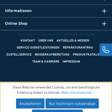
Informationen
Online Shop
2024, MAITEC Armaturen GmbH - Alle Rechte vorbehalten
KONTAKT
ÜBER UNS
AKTUELLES & MESSEN
SERVICE-DIENSTLEISTUNGEN
REPARATURANTRAG
ZUSTELLSERVICE
WASSERAUFBEREITUNG
PRODUKTKATALOGE
TEAM & KARRIERE
IMPRESSUM
Diese Website verwendet Cookies, um eine bestmögliche
Erfahrung bieten zu können.
Mehr Informationen ...
Akzeptieren
Nur technisch notwendige