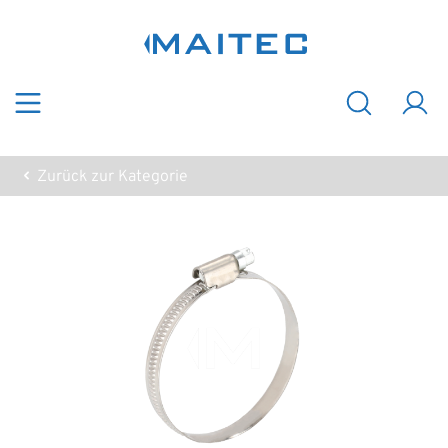
Zum Hauptinhalt springen
Zurück zur Kategorie
Bildergalerie überspringen