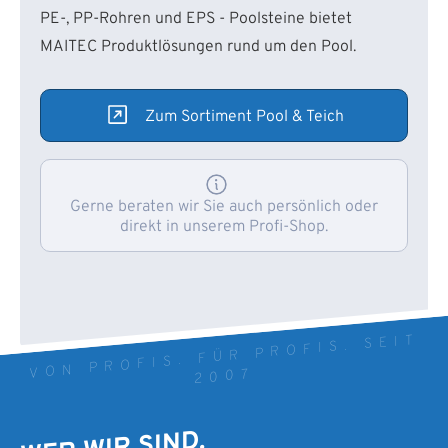
PE-, PP-Rohren und EPS - Poolsteine bietet
MAITEC Produktlösungen rund um den Pool.
Zum Sortiment Pool & Teich
Gerne beraten wir Sie auch persönlich oder
direkt in unserem Profi-Shop.
VON PROFIS. FÜR PROFIS. SEIT
2007