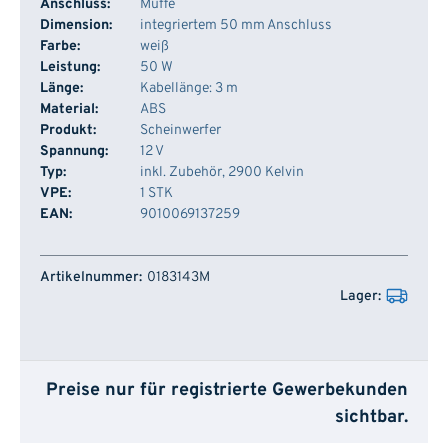
Anschluss:
Muffe
Dimension:
integriertem 50 mm Anschluss
Farbe:
weiß
Leistung:
50 W
Länge:
Kabellänge: 3 m
Material:
ABS
Produkt:
Scheinwerfer
Spannung:
12 V
Typ:
inkl. Zubehör, 2900 Kelvin
VPE:
1 STK
EAN:
9010069137259
Artikelnummer
Lager
0183143M
Preise nur für registrierte Gewerbekunden
sichtbar.