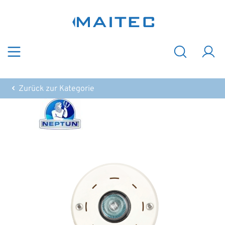
Zum Hauptinhalt springen
Zurück zur Kategorie
Bildergalerie überspringen