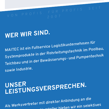
VON PROFIS. FÜR PROFIS. SEIT
2007
WER WIR SIND.
MAITEC ist ein Fullservice Logistikunternehmen für
Systemprodukte in der Rohrleitungstechnik im Poolbau,
Teichbau und in der Bewässerungs- und Pumpentechnik
sowie Industrie.
UNSER
LEISTUNGSVERSPRECHEN.
Als Werksvertreter mit direkter Anbindung an die
Produktion unserer Hersteller bieten wir ein selektives