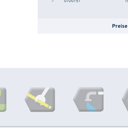
0700757
1
Preise