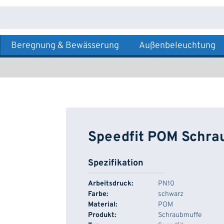
Beregnung & Bewässerung
Außenbeleuchtung
Speedfit POM Schra
Spezifikation
Arbeitsdruck:
PN10
Farbe:
schwarz
Material:
POM
Produkt:
Schraubmuffe