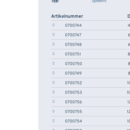
Typ:
Speedfit
Artikelnummer
D
0700744
4
0700747
6
0700748
6
0700751
8
0700750
8
0700749
8
0700752
1
0700753
1
0700756
1
0700755
1
0700754
1