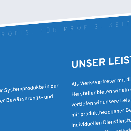
ROFIS. FÜR PROFIS. SEI
UNSER LEI
Als Werksvertreter mit d
Hersteller bieten wir ein
ür Systemprodukte in der
vertiefen wir unsere Lei
 der Bewässerungs- und
mit produktbezogener Be
individuellen Dienstleist
verbinden wir Herstelle