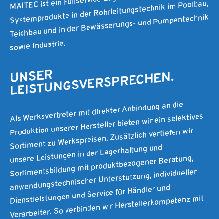
Systemprodukte in der Rohrleitungstechnik im Poolbau,
Teichbau und in der Bewässerungs- und Pumpentechnik
sowie Industrie.
UNSER
LEISTUNGSVERSPRECHEN.
Als Werksvertreter mit direkter Anbindung an die
Produktion unserer Hersteller bieten wir ein selektives
Sortiment zu Werkspreisen. Zusätzlich vertiefen wir
unsere Leistungen in der Lagerhaltung und
Sortimentsbildung mit produktbezogener Beratung,
anwendungstechnischer Unterstützung, individuellen
Dienstleistungen und Service für Händler und
Verarbeiter. So verbinden wir Herstellerkompetenz mit