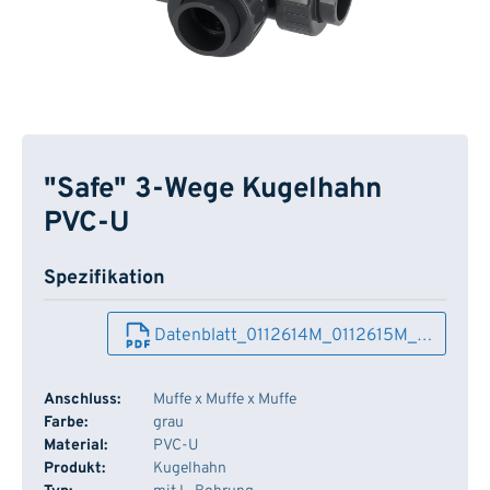
"Safe" 3-Wege Kugelhahn
PVC-U
Spezifikation
Datenblatt_0112614M_0112615M_…
Anschluss:
Muffe x Muffe x Muffe
Farbe:
grau
Material:
PVC-U
Produkt:
Kugelhahn