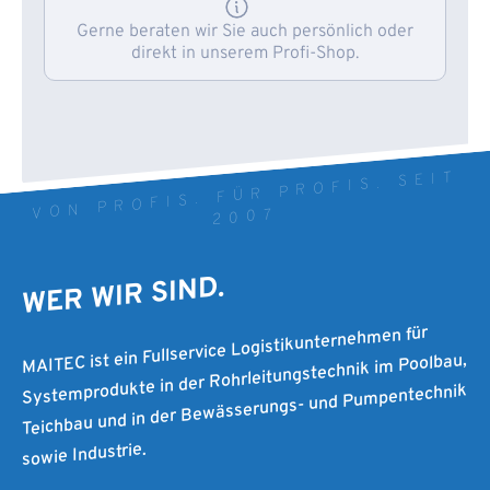
Gerne beraten wir Sie auch persönlich oder
direkt in unserem Profi-Shop.
VON PROFIS. FÜR PROFIS. SEIT
2007
WER WIR SIND.
MAITEC ist ein Fullservice Logistikunternehmen für
Systemprodukte in der Rohrleitungstechnik im Poolbau,
Teichbau und in der Bewässerungs- und Pumpentechnik
sowie Industrie.