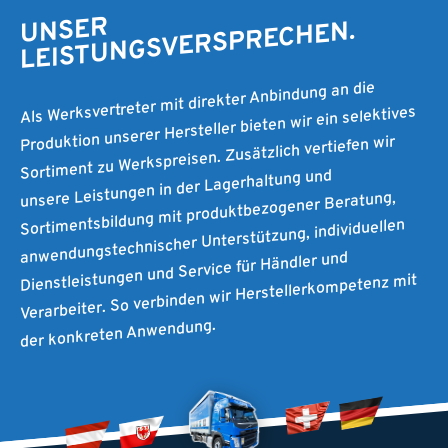
UNSER
LEISTUNGSVERSPRECHEN.
Als Werksvertreter mit direkter Anbindung an die
Produktion unserer Hersteller bieten wir ein selektives
Sortiment zu Werkspreisen. Zusätzlich vertiefen wir
unsere Leistungen in der Lagerhaltung und
Sortimentsbildung mit produktbezogener Beratung,
anwendungstechnischer Unterstützung, individuellen
Dienstleistungen und Service für Händler und
Verarbeiter. So verbinden wir Herstellerkompetenz mit
der konkreten Anwendung.