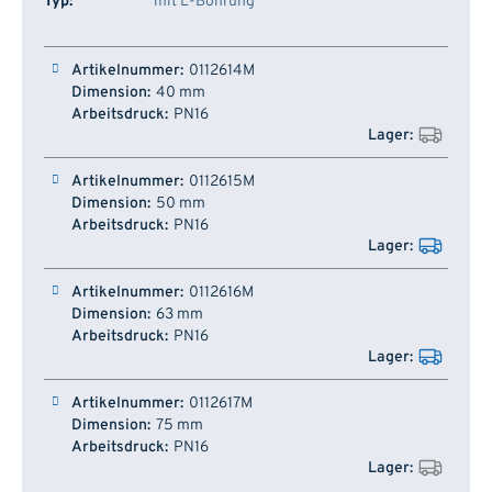
Typ:
mit L-Bohrung
Artikelnummer
Dimension
Arbeitsdruck
Lager
0112614M
40 mm
PN16
0112615M
50 mm
PN16
0112616M
63 mm
PN16
0112617M
75 mm
PN16