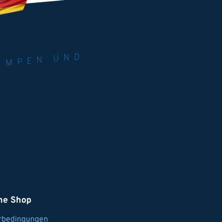
RIE. U
M
 PU
ND
ne Shop
erbedingungen