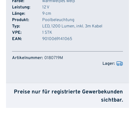
Farbe:
warmweißes weiß
Leistung:
12 V
Länge:
9 cm
Produkt:
Poolbeleuchtung
Typ:
LED, 1200 Lumen, inkl. 3m Kabel
VPE:
1 STK
EAN:
9010069141065
Artikelnummer
Lager
0180719M
Preise nur für registrierte Gewerbekunden
sichtbar.