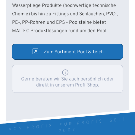
Wasserpflege Produkte (hochwertige technische
Chemie) bis hin zu Fittings und Schläuchen, PVC-,
PE-, PP-Rohren und EPS - Poolsteine bietet
MAITEC Produktlösungen rund um den Pool.
Zum Sortiment Pool & Teich
Gerne beraten wir Sie auch persönlich oder
direkt in unserem Profi-Shop.
VON PROFIS. FÜR PROFIS. SEIT
2007