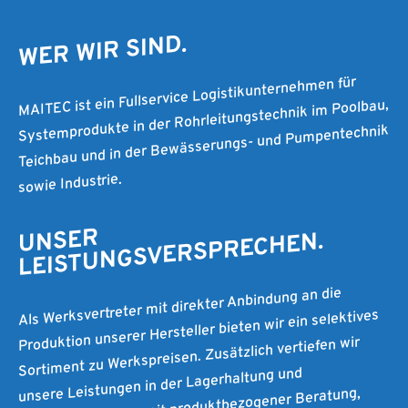
WER WIR SIND.
MAITEC ist ein Fullservice Logistikunternehmen für
Systemprodukte in der Rohrleitungstechnik im Poolbau,
Teichbau und in der Bewässerungs- und Pumpentechnik
sowie Industrie.
UNSER
LEISTUNGSVERSPRECHEN.
Als Werksvertreter mit direkter Anbindung an die
Produktion unserer Hersteller bieten wir ein selektives
Sortiment zu Werkspreisen. Zusätzlich vertiefen wir
unsere Leistungen in der Lagerhaltung und