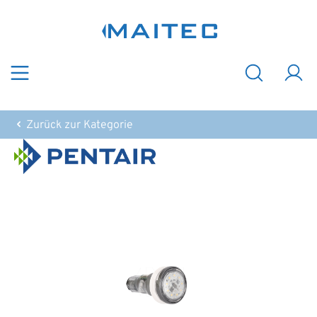
Zum Hauptinhalt springen
Zurück zur Kategorie
Bildergalerie überspringen