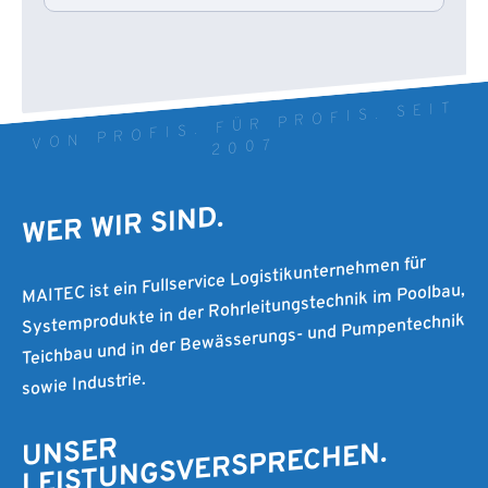
VON PROFIS. FÜR PROFIS. SEIT
2007
WER WIR SIND.
MAITEC ist ein Fullservice Logistikunternehmen für
Systemprodukte in der Rohrleitungstechnik im Poolbau,
Teichbau und in der Bewässerungs- und Pumpentechnik
sowie Industrie.
UNSER
LEISTUNGSVERSPRECHEN.