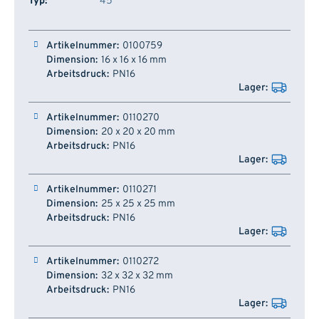
Typ:
45°
Artikelnummer
Dimension
Arbeitsdruck
Lager
0100759
16 x 16 x 16 mm
PN16
0110270
20 x 20 x 20 mm
PN16
0110271
25 x 25 x 25 mm
PN16
0110272
32 x 32 x 32 mm
PN16