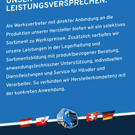
UNSER
LEISTUNGSVERSPRECHEN.
Als Werksvertreter mit direkter Anbindung an die
Produktion unserer Hersteller bieten wir ein selektives
Sortiment zu Werkspreisen. Zusätzlich vertiefen wir
unsere Leistungen in der Lagerhaltung und
Sortimentsbildung mit produktbezogener Beratung,
anwendungstechnischer Unterstützung, individuellen
Dienstleistungen und Service für Händler und
Verarbeiter. So verbinden wir Herstellerkompetenz mit
der konkreten Anwendung.