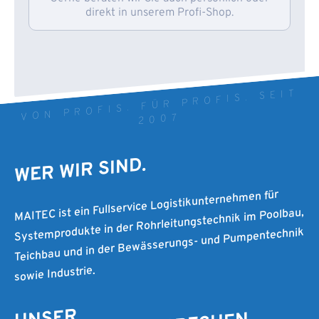
direkt in unserem Profi-Shop.
VON PROFIS. FÜR PROFIS. SEIT
2007
WER WIR SIND.
MAITEC ist ein Fullservice Logistikunternehmen für
Systemprodukte in der Rohrleitungstechnik im Poolbau,
Teichbau und in der Bewässerungs- und Pumpentechnik
sowie Industrie.