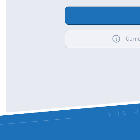
Gerne
VON P