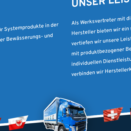
Als Werksvertreter mit d
Hersteller bieten wir ein
ür Systemprodukte in der
vertiefen wir unsere Lei
 der Bewässerungs- und
mit produktbezogener Be
individuellen Dienstleist
verbinden wir Herstelle