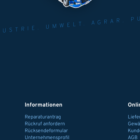
NER FÜR INDUST
AGRAR.
N U
Informationen
Onli
Reparaturantrag
Lief
Rückruf anfordern
Gewä
Rücksendeformular
Kund
Unternehmensprofil
AGB