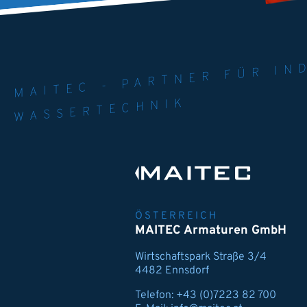
MAITEC - PART
WELT. 
MPE
WASSERTECHNIK
ÖSTERREICH
MAITEC Armaturen GmbH
Wirtschaftspark Straße 3/4
4482 Ennsdorf
Telefon:
+43 (0)7223 82 700