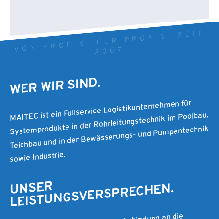
VON PROFIS. FÜR PROFIS. SEIT
2007
WER WIR SIND.
MAITEC ist ein Fullservice Logistikunternehmen für
Systemprodukte in der Rohrleitungstechnik im Poolbau,
Teichbau und in der Bewässerungs- und Pumpentechnik
sowie Industrie.
UNSER
LEISTUNGSVERSPRECHEN.