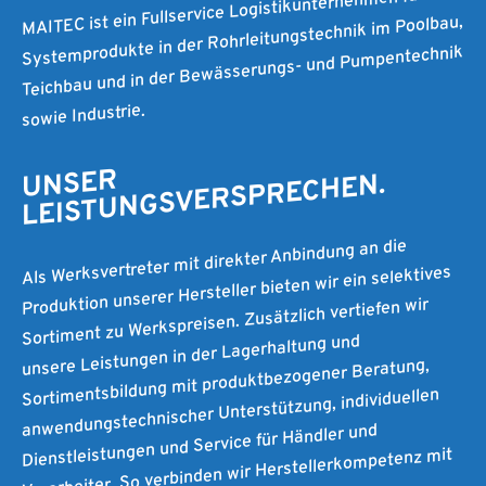
MAITEC ist ein Fullservice Logistikunternehmen für
Systemprodukte in der Rohrleitungstechnik im Poolbau,
Teichbau und in der Bewässerungs- und Pumpentechnik
sowie Industrie.
UNSER
LEISTUNGSVERSPRECHEN.
Als Werksvertreter mit direkter Anbindung an die
Produktion unserer Hersteller bieten wir ein selektives
Sortiment zu Werkspreisen. Zusätzlich vertiefen wir
unsere Leistungen in der Lagerhaltung und
Sortimentsbildung mit produktbezogener Beratung,
anwendungstechnischer Unterstützung, individuellen
Dienstleistungen und Service für Händler und
Verarbeiter. So verbinden wir Herstellerkompetenz mit