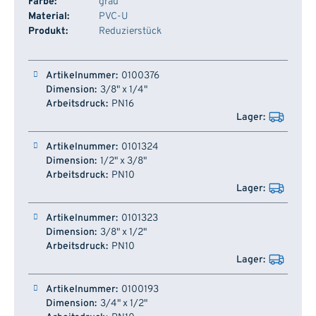
Farbe:
grau
Material:
PVC-U
Produkt:
Reduzierstück
Artikelnummer
Dimension
Arbeitsdruck
Lager
0100376
3/8" x 1/4"
PN16
0101324
1/2" x 3/8"
PN10
0101323
3/8" x 1/2"
PN10
0100193
3/4" x 1/2"